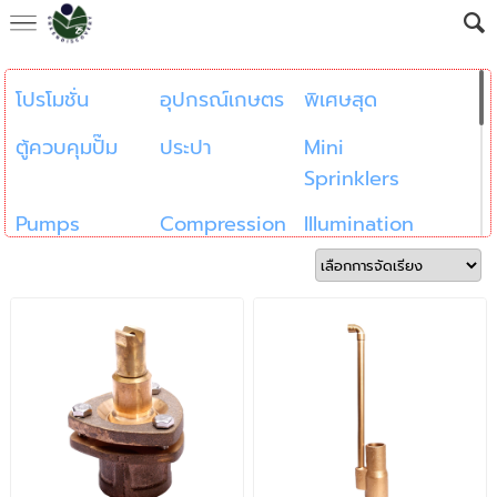
โปรโมชั่น
อุปกรณ์เกษตร
พิเศษสุด
ตู้ควบคุมปั๊ม
ประปา
Mini
Sprinklers
Pumps
Compression
Illumination
Fittings
and Power
Fog Systems
Drippers
Fountain
Nozzles
Fountain
Sub Drain
Water
Technology
Pipes
Garden
Wire &
PVC Pipes &
LDPE Pipes &
Electrical
Fittings
Fittings