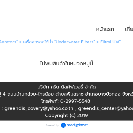
หน้าแรก
เกี
 Aerators"
>
เครื่องกรองใต้น้ำ "Underwater Filters"
>
Filtral UVC
ไม่พบสินค้าในหมวดหมู่นี้
บริษัท กรีน ดิสคัฟเวอรี่ จำกัด
มู่ 4 ถนนบ้านกล้วย-ไทรน้อย ตำบลพิมลราช อำเภอบางบัวทอง จังหวั
โทรศัพท์: 0-2997-5548
l : greendis_covery@yahoo.co.th , greendis_center@yahoo
Copyright (c) 2019